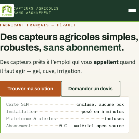
CAPTEURS AGRICOLES
Men
SANS ABONNEMENT
FABRICANT FRANÇAIS — HÉRAULT
Des capteurs agricoles simples,
robustes,
sans abonnement
.
Des capteurs prêts à l’emploi qui vous
appellent
quand
il faut agir — gel, cuve, irrigation.
Trouver ma solution
Demander un devis
Carte SIM
incluse, aucune box
Installation
posé en 5 minutes
Plateforme & alertes
incluses
Abonnement
0 € — matériel open source