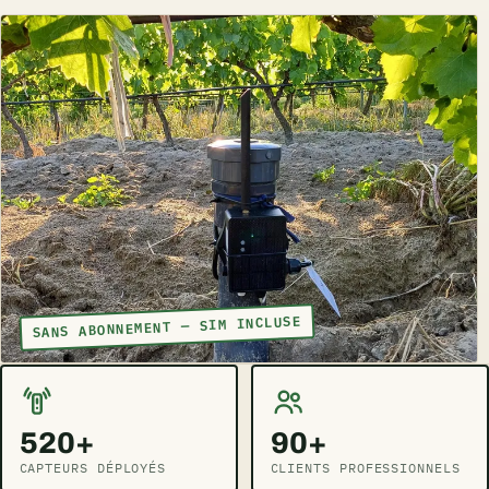
SANS ABONNEMENT — SIM INCLUSE
520+
90+
CAPTEURS DÉPLOYÉS
CLIENTS PROFESSIONNELS