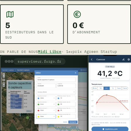
5
0 €
DISTRIBUTEURS DANS LE
D’ABONNEMENT
SUD
Midi Libre
· 1
prix Agreen Startup
ON PARLE DE NOUS
er
superviseur.furgo.fr